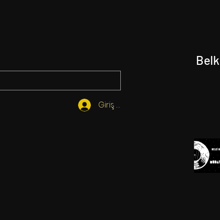
Belk
Giriş Yap