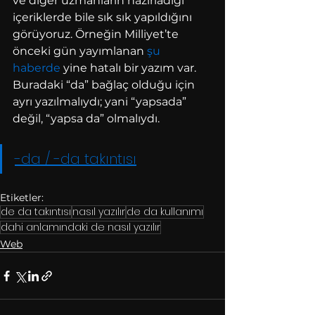
ve diğer uzmanların hazırladığı 
içeriklerde bile sık sık yapıldığını 
görüyoruz. Örneğin Milliyet’te 
önceki gün yayımlanan 
şu 
haberde
 yine hatalı bir yazım var. 
Buradaki “da” bağlaç olduğu için 
ayrı yazılmalıydı; yani “yapsada” 
değil, “yapsa da” olmalıydı.
-da / -da takıntısı
Etiketler:
de da takıntısı
nasıl yazılır
de da kullanımı
dahi anlamındaki de nasıl yazılır
Web