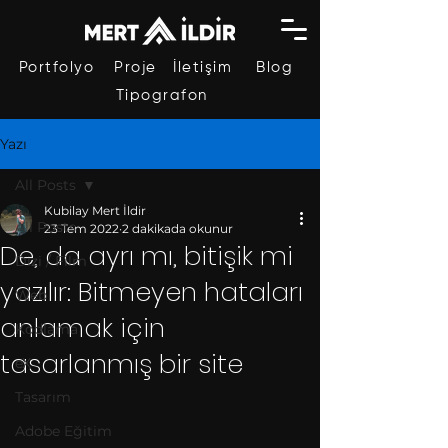
Portfolyo
Proje
İletişim
Blog
Tipografon
Yazı
All Posts
Kubilay Mert İldir
All Posts
23 Tem 2022
2 dakikada okunur
De, da ayrı mı, bitişik mi
Dizi / Film
yazılır: Bitmeyen hataları
Web
anlamak için
Kodlama
tasarlanmış bir site
eX
Tasarım
Adobe Eğitim