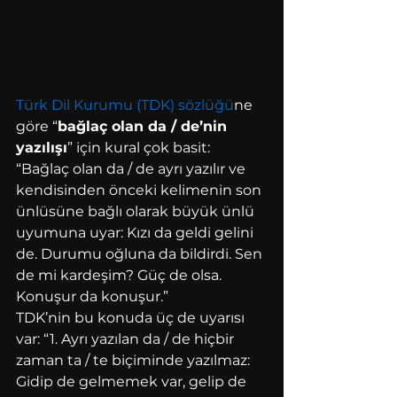
Türk Dil Kurumu (TDK) sözlüğü
ne 
göre “
bağlaç olan da / de’nin 
yazılışı
” için kural çok basit: 
“Bağlaç olan da / de ayrı yazılır ve 
kendisinden önceki kelimenin son 
ünlüsüne bağlı olarak büyük ünlü 
uyumuna uyar: Kızı da geldi gelini 
de. Durumu oğluna da bildirdi. Sen 
de mi kardeşim? Güç de olsa. 
Konuşur da konuşur.”
TDK’nin bu konuda üç de uyarısı 
var: “1. Ayrı yazılan da / de hiçbir 
zaman ta / te biçiminde yazılmaz: 
Gidip de gelmemek var, gelip de 