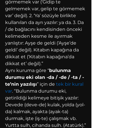
görmemek var (‘Gidip te 
gelmemek var, gelip te görmemek 
var’ değil). 2. ‘Ya’ sözüyle birlikte 
kullanılan da ayrı yazılır: ya da. 3. Da 
/ de bağlacını kendisinden önceki 
kelimeden kesme ile ayırmak 
yanlıştır: Ayşe de geldi (‘Ayşe’de 
geldi’ değil). Kitabın kapağına da 
dikkat et (‘Kitabın kapağına’da 
dikkat et’ değil).”
Aynı kuruma göre “
bulunma 
durumu eki olan -da / -de / -ta / -
te’nin yazılışı
” için de 
tek bir kural 
var
. “Bulunma durumu eki, 
getirildiği kelimeye bitişik yazılır: 
Devede (deve-de) kulak, yolda (yol-
da) kalmak, ayakta (ayak-ta) 
durmak, işte (iş-te) çalışmak vb. 
Yurtta sulh, cihanda sulh. (Atatürk).”