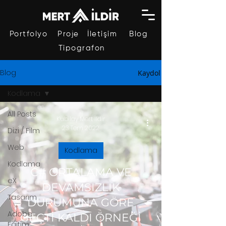
Portfolyo
Proje
İletişim
Blog
Tipografon
Blog
Kaydol
Kodlama
All Posts
Kubilay Mert İldir
23 Tem 2022
Dizi / Film
Web
Kodlama
Kodlama
C# ORTALAMA VE
eX
DEVAMSIZLIK
Tasarım
DURUMUNA GÖRE
Adobe
GEÇTİ KALDI ÖRNEĞİ
Eğitim