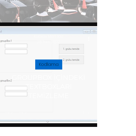
Kubilay Mert İldir
23 Tem 2022
Kodlama
GROUPBOX İÇİNDEKİ
TEXTBOXLARI
TEMİZLEME